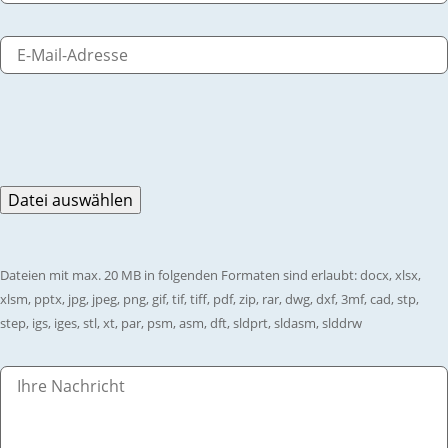
Dateien mit max. 20 MB in folgenden Formaten sind erlaubt: docx, xlsx,
xlsm, pptx, jpg, jpeg, png, gif, tif, tiff, pdf, zip, rar, dwg, dxf, 3mf, cad, stp,
step, igs, iges, stl, xt, par, psm, asm, dft, sldprt, sldasm, slddrw