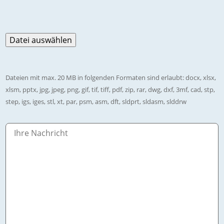
Dateien mit max. 20 MB in folgenden Formaten sind erlaubt: docx, xlsx,
xlsm, pptx, jpg, jpeg, png, gif, tif, tiff, pdf, zip, rar, dwg, dxf, 3mf, cad, stp,
step, igs, iges, stl, xt, par, psm, asm, dft, sldprt, sldasm, slddrw