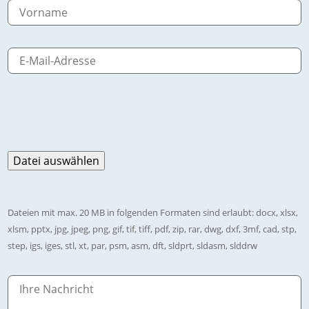
Dateien mit max. 20 MB in folgenden Formaten sind erlaubt: docx, xlsx,
xlsm, pptx, jpg, jpeg, png, gif, tif, tiff, pdf, zip, rar, dwg, dxf, 3mf, cad, stp,
step, igs, iges, stl, xt, par, psm, asm, dft, sldprt, sldasm, slddrw