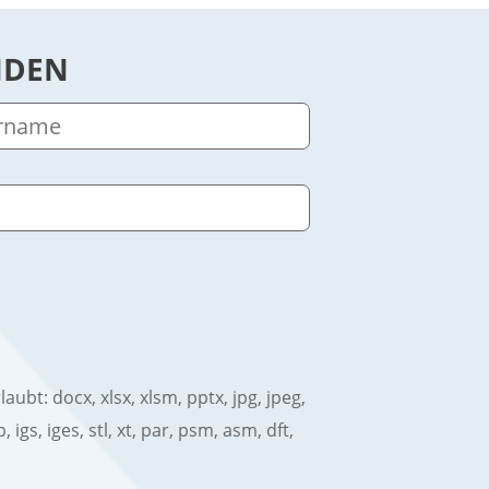
NDEN
bt: docx, xlsx, xlsm, pptx, jpg, jpeg,
ep, igs, iges, stl, xt, par, psm, asm, dft,