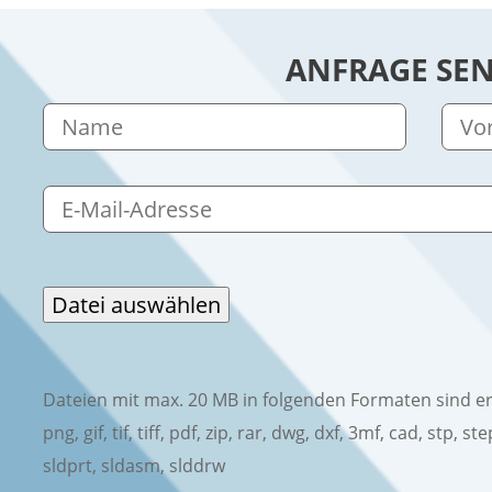
ANFRAGE SE
Dateien mit max. 20 MB in folgenden Formaten sind erlau
png, gif, tif, tiff, pdf, zip, rar, dwg, dxf, 3mf, cad, stp, st
sldprt, sldasm, slddrw