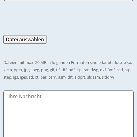
Dateien mit max. 20 MB in folgenden Formaten sind erlaubt: docx, xlsx,
xlsm, pptx, jpg, jpeg, png, gif, tif, tiff, pdf, zip, rar, dwg, dxf, 3mf, cad, stp,
step, igs, iges, stl, xt, par, psm, asm, dft, sldprt, sldasm, slddrw