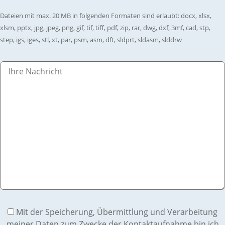
Dateien mit max. 20 MB in folgenden Formaten sind erlaubt: docx, xlsx,
xlsm, pptx, jpg, jpeg, png, gif, tif, tiff, pdf, zip, rar, dwg, dxf, 3mf, cad, stp,
step, igs, iges, stl, xt, par, psm, asm, dft, sldprt, sldasm, slddrw
Mit der Speicherung, Übermittlung und Verarbeitung
meiner Daten zum Zwecke der Kontaktaufnahme bin ich