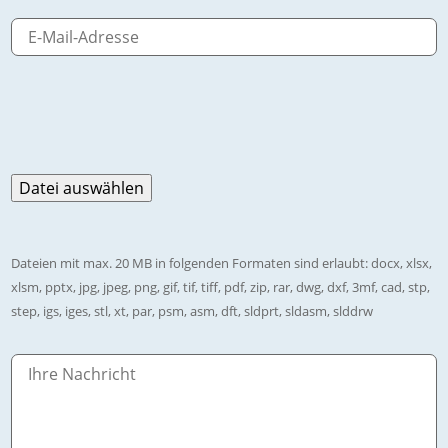
Dateien mit max. 20 MB in folgenden Formaten sind erlaubt: docx, xlsx,
xlsm, pptx, jpg, jpeg, png, gif, tif, tiff, pdf, zip, rar, dwg, dxf, 3mf, cad, stp,
step, igs, iges, stl, xt, par, psm, asm, dft, sldprt, sldasm, slddrw