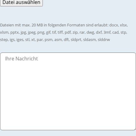
Dateien mit max. 20 MB in folgenden Formaten sind erlaubt: docx, xlsx,
xlsm, pptx, jpg, jpeg, png, gif, tif, tiff, pdf, zip, rar, dwg, dxf, 3mf, cad, stp,
step, igs, iges, stl, xt, par, psm, asm, dft, sldprt, sldasm, slddrw