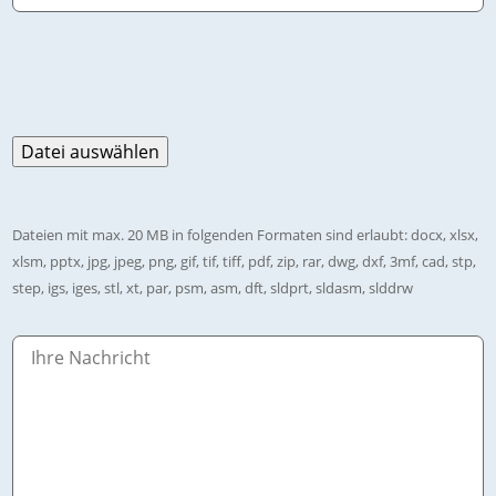
Dateien mit max. 20 MB in folgenden Formaten sind erlaubt: docx, xlsx,
xlsm, pptx, jpg, jpeg, png, gif, tif, tiff, pdf, zip, rar, dwg, dxf, 3mf, cad, stp,
step, igs, iges, stl, xt, par, psm, asm, dft, sldprt, sldasm, slddrw