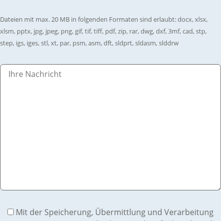
Dateien mit max. 20 MB in folgenden Formaten sind erlaubt: docx, xlsx,
xlsm, pptx, jpg, jpeg, png, gif, tif, tiff, pdf, zip, rar, dwg, dxf, 3mf, cad, stp,
step, igs, iges, stl, xt, par, psm, asm, dft, sldprt, sldasm, slddrw
Mit der Speicherung, Übermittlung und Verarbeitung