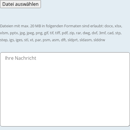
Dateien mit max. 20 MB in folgenden Formaten sind erlaubt: docx, xlsx,
xlsm, pptx, jpg, jpeg, png, gif, tif, tiff, pdf, zip, rar, dwg, dxf, 3mf, cad, stp,
step, igs, iges, stl, xt, par, psm, asm, dft, sldprt, sldasm, slddrw